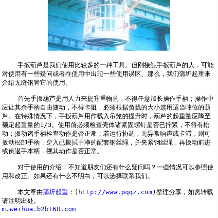
    手扳葫芦是我们使用比较多的一种工具。但刚接触手扳葫芦的人，可能
对使用有一些疑问或者在使用中出现一些使用误区。那么，我们蒲圻起重来
介绍
无缝钢管
它的使用。
    首先手扳葫芦是用人力来提升重物的，不得任意加长操作手柄；操作中
应让其余手柄自由随动，不得卡阻，必须根据负载的大小选用适当吨位的葫
芦。在特殊情况下，手扳葫芦用作载入吊笼的提升时，葫芦的起重量应降至
额定起重量的1/3。使用前必须检查壳体诸紧固螺钉是否已拧紧，不得有松
动；扳动诸手柄检查动作是否正常；若运行协调，无异常响声或卡滞，则可
扳动松卸手柄，穿入已擦拭干净的配套钢丝绳，并夹紧钢丝绳，再扳动前进
或倒退手本柄，视其动作是否正常。
    对于使用的介绍，不知道朋友们还有什么疑问吗？一些情况可以参照使
用和改正。如果还有什么不明白，可以选择联系我们。
    本文章由
蒲圻起重
：(
http://www.pqqz.com
)整理分享，如需转载
请注明出处。
m.weihua.b2b168.com