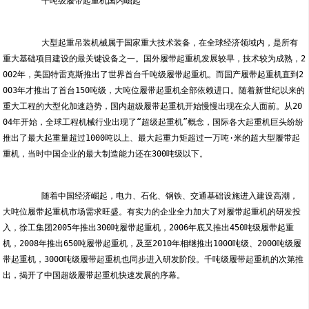
	大型起重吊装机械属于国家重大技术装备，在全球经济领域内，是所有
重大基础项目建设的最关键设备之一。国外履带起重机发展较早，技术较为成熟，2
002年，美国特雷克斯推出了世界首台千吨级履带起重机。而国产履带起重机直到2
003年才推出了首台150吨级，大吨位履带起重机全部依赖进口。随着新世纪以来的
重大工程的大型化加速趋势，国内超级履带起重机开始慢慢出现在众人面前。从20
04年开始，全球工程机械行业出现了“超级起重机”概念，国际各大起重机巨头纷纷
推出了最大起重量超过1000吨以上、最大起重力矩超过一万吨·米的超大型履带起
	随着中国经济崛起，电力、石化、钢铁、交通基础设施进入建设高潮，
大吨位履带起重机市场需求旺盛。有实力的企业全力加大了对履带起重机的研发投
入，徐工集团2005年推出300吨履带起重机，2006年底又推出450吨级履带起重
机，2008年推出650吨履带起重机，及至2010年相继推出1000吨级、2000吨级履
带起重机，3000吨级履带起重机也同步进入研发阶段。千吨级履带起重机的次第推