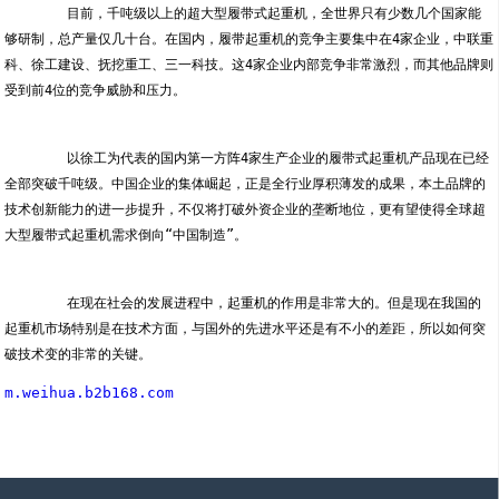
	目前，千吨级以上的超大型履带式起重机，全世界只有少数几个国家能
够研制，总产量仅几十台。在国内，履带起重机的竞争主要集中在4家企业，中联重
科、徐工建设、抚挖重工、三一科技。这4家企业内部竞争非常激烈，而其他品牌则
	以徐工为代表的国内第一方阵4家生产企业的履带式起重机产品现在已经
全部突破千吨级。中国企业的集体崛起，正是全行业厚积薄发的成果，本土品牌的
技术创新能力的进一步提升，不仅将打破外资企业的垄断地位，更有望使得全球超
	在现在社会的发展进程中，起重机的作用是非常大的。但是现在我国的
起重机市场特别是在技术方面，与国外的先进水平还是有不小的差距，所以如何突
m.weihua.b2b168.com