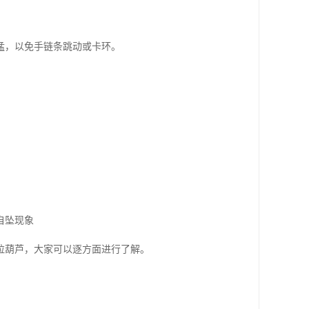
猛，以免手链条跳动或卡环。
自坠现象
拉葫芦，大家可以逐方面进行了解。