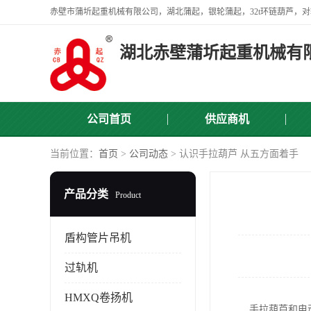
赤壁市蒲圻起重机械有限公司，湖北蒲起，银轮蒲起，32t环链葫芦，对
湖北赤壁蒲圻起重机械有
公司首页
供应商机
当前位置：
首页
>
公司动态
> 认识手拉葫芦 从五方面着手
产品分类
Product
盾构管片吊机
过轨机
HMXQ卷扬机
手拉葫芦和电动