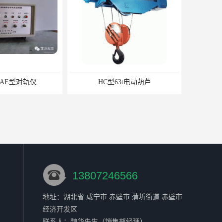
ASAE型对轨仪
HC型63t电动葫芦
13807246566
地址：湖北省 咸宁市 赤壁市 蒲圻街道 赤壁市
经济开发区
环链葫芦
HC08型12.5t绝缘电动葫芦
联系人：魏华
先生
（销售部经理）