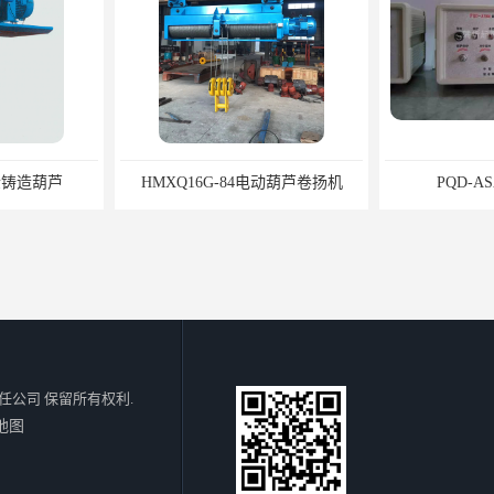
金铸造葫芦
HMXQ16G-84电动葫芦卷扬机
PQD-
任公司
保留所有权利.
地图
T防爆电动葫芦
供应JG型63t双轨架空起重机
锌锭