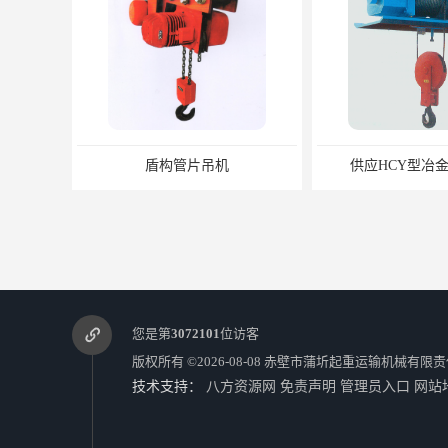
盾构管片吊机
供应HCY型冶
您是第
3072101
位访客
版权所有 ©2026-08-08
赤壁市蒲圻起重运输机械有限责
技术支持：
八方资源网
免责声明
管理员入口
网站
PHH型0.5t-32t环链电动葫芦
BH型0.5T-40