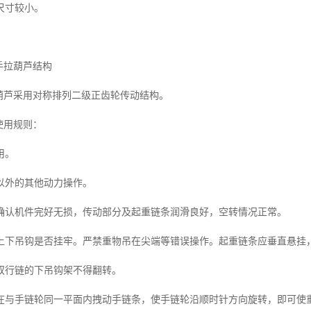
寸较小。
拉葫芦结构
芦采用对称排列二级正齿轮传动结构。
使用规则：
用。
外的其他动力操作。
机件完好无损，传动部分及起重链条润滑良好，空转情况正常。
吊钩是否挂牢。严禁重物吊在尖端等错误操作。起重链条应垂直悬挂
行链的下吊钩架不得翻转。
手链轮同一平面内拽动手链条，使手链轮沿顺时针方向旋转，即可使重