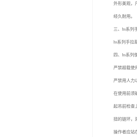
外形美观，尺
经久耐用。
三、hs系列手
hs系列手拉葫
四、hs系列
严禁超载使
严禁用人力以
在使用前须确认
起吊前检查上下
扭的链环，双
操作者应站在与