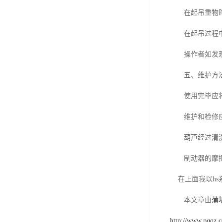
在起吊重物时，
在起吊过程中，
操作者如发现
五、维护方
使用完毕应将葫
维护和检修应由
葫芦经过清洗维
制动器的摩擦表
在上面我以hs
本文章由
蒲
http://www.pqqz.