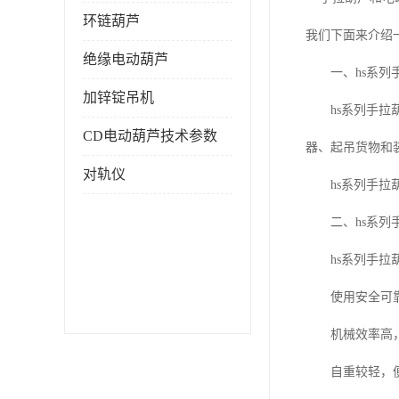
环链葫芦
我们下面来介绍
绝缘电动葫芦
一、hs系列手
加锌锭吊机
hs系列手拉葫
CD电动葫芦技术参数
器、起吊货物和
对轨仪
hs系列手拉葫
二、hs系列手
hs系列手拉葫
使用安全可靠
机械效率高，
自重较轻，便