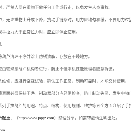
严禁人员在重物下做任何工作或行走，以免发生人身事故。
无论重物上升或下降，拽动手链条时，用力应均匀和缓，不要用力过
手拉力大于正常拉力时，应立即停止使用。
法
芦清理干净并涂上防锈油脂，存放在干燥地方。
较熟悉葫芦机构者进行，防止不懂本机性能原理者随意拆装。
修，应进行空载试验，确认工作正常，制动可靠时，才能交付使用。
面必须保持干净。制动器部分应经常检查，防止制动失灵，发生中物
系列手拉葫芦的用途、特点、结构、使用规则、维护等五个方面介绍了手
圻起重
：（
http://www.pqqz.com
）整理分享，如需转载请注明出处。
com