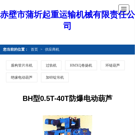
赤壁市蒲圻起重运输机械有限责任公
司
您当前的位置：
首页
>
供应商机
盾构管片吊机
过轨机
HMXQ卷扬机
环链葫芦
绝缘电动葫芦
加锌锭吊机
BH型0.5T-40T防爆电动葫芦