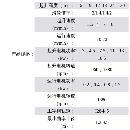
起升高度（m）：
6
9
12
18
24
30
滑轮倍率：
2/1 4/1 4/2
起升速度
3.5
4
7
8
（m/min）：
运行速度
10 20
（m/min）：
起升电机功率
2，3，4.5，7.5，11，13，
产品规格：
（kw）：
18.5
起升电机转速
960，1380
（rpm）：
运行电机功率
0.2，0.4，0.8，1.5
（kw）：
运行电机转速
1380
（rpm）：
工字钢轨道：
I28-I45
最小曲率半径
1.2-4.5
（m）：