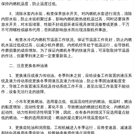
保持内燃机温度，防止温度过低。
　　3、清除水套内水垢，检查保养放水开关。对内燃机水套进行清洗，清除
内部水垢，防止水垢积聚过多，影响内燃机散热使机温过高，同时还要保养
放水开关，对水垢堵塞、性能不好或损坏者应视具体情况修整或更换，千万
不可用螺栓或破布代用，否则易影响放水而出现冻裂机件事故。
　　4、检查水冷式内燃机节温器工作状况。保证节温器工作良好，防止内燃
机水温过低或过高，以减少机件磨损。内然机经常处于低温运行，会导致机
件磨损量的成倍增加。为了保证内燃机冬季的快速升温，可采取取掉节温器
的作法，但夏季到来之前一定要重新装上。
　　二、注意更换各种油液
　　1、更换液压或液力传动油。冬季到来之前，应给设备工作装置的液压系
统及液力传动系统更换冬季用液压及液力传动油，防止冬季因油液黏度变
大，导致工作装置液压系统及传动系统工作不良，甚至出现工作装置不能动
作，设备无法行走的故障。
　　2、小吊车更换燃油。选用凝点低、低温流动性好的燃油。低温时，燃油
的黏度增加，流动性变差，雾化不良，导致燃油的燃烧过程恶化，内燃机的
起动性、动力性和经济性明显下降，因此，在有条件的情况下应选用凝点较
低的燃油。一般的选用原则是：燃油的凝点要比环境温度低6℃。
　　3、更换齿轮油和润滑脂。工程机械进入冬季运行，应将变速器、减速器
和转向器换用冬季齿轮油，轮毂轴承换用低滴点润滑脂。