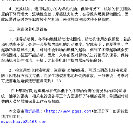
　　4、更换机油。选用黏度小的内燃机机油。低温情况下，机油的黏度随温
度的下降而增大，流动性变差，摩擦阻力加大，会导致内燃机起动困难，因
此应通过及时更换黏度较小的机油，来弥补或消除这种不良影响。
　　三、注意保养电器设备
　　1、保养起动机。冬季内燃机起动比较困难，起动机使用次数频繁，若起
动机功率不足，会进一步增加内燃机的起动难度。实践表明，在夏季里，当
起动功率略显不足时，可能不会影响内燃机的起动，但到了冬季起动就会变
得很困难，甚至不能起动。因此，入冬前应对起动机进行彻底的保养。保持
起动机各部件清洁、干燥，尤其是电刷与换向器应接触良好。
　　2、检查调整电解液密度，注意蓄电池的保温。可适当调高电解液密度，
防止因电解液密度过低，而发生冻裂蓄电池外壳的事故。一般来说，冬季时
可把蓄电池电解液密度调高到1.28.
    在上年我们对起重机械在气温低下的冬季的保养的情况从内燃冷却系
统、油液的更换、相关电器设备等三个方面进行了详细的说明，希望能对相
关的人员的器械保养工作有所帮助。
　　本文章由
蒲圻起重
：(
http://www.pqqz.com
)整理分享，如需转载
请注明出处。
m.weihua.b2b168.com