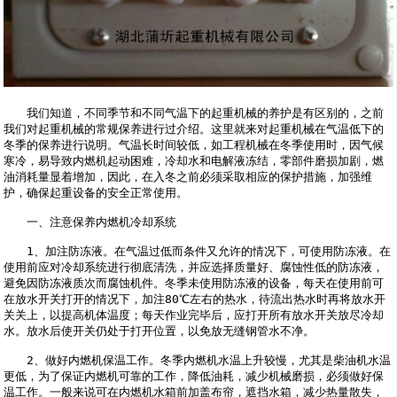
　　我们知道，不同季节和不同气温下的起重机械的养护是有区别的，之前
我们对起重机械的常规保养进行过介绍。这里就来对起重机械在气温低下的
冬季的保养进行说明。气温长时间较低，如工程机械在冬季使用时，因气候
寒冷，易导致内燃机起动困难，冷却水和电解液冻结，零部件磨损加剧，燃
油消耗量显着增加，因此，在入冬之前必须采取相应的保护措施，加强维
护，确保起重设备的安全正常使用。
　　一、注意保养内燃机冷却系统
　　1、加注防冻液。在气温过低而条件又允许的情况下，可使用防冻液。在
使用前应对冷却系统进行彻底清洗，并应选择质量好、腐蚀性低的防冻液，
避免因防冻液质次而腐蚀机件。冬季未使用防冻液的设备，每天在使用前可
在放水开关打开的情况下，加注80℃左右的热水，待流出热水时再将放水开
关关上，以提高机体温度；每天作业完毕后，应打开所有放水开关放尽冷却
水。放水后使开关仍处于打开位置，以免放
无缝钢管
水不净。
　　2、做好内燃机保温工作。冬季内燃机水温上升较慢，尤其是柴油机水温
更低，为了保证内燃机可靠的工作，降低油耗，减少机械磨损，必须做好保
温工作。一般来说可在内燃机水箱前加盖布帘，遮挡水箱，减少热量散失，