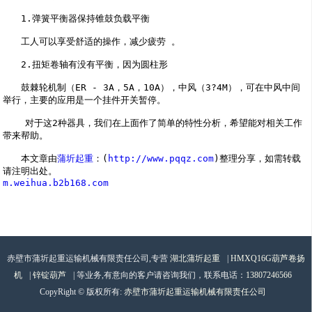
　　1.弹簧平衡器保持锥鼓负载平衡
　　工人可以享受舒适的操作，减少疲劳 。
　　2.扭矩卷轴有没有平衡，因为圆柱形
　　鼓棘轮机制（ER - 3A，5A，10A），中风（3?4M），可在中风中间
举行，主要的应用是一个挂件开关暂停。
    对于这2种器具，我们在上面作了简单的特性分析，希望能对相关工作
带来帮助。
　　本文章由
蒲圻起重
：(
http://www.pqqz.com
)整理分享，如需转载
请注明出处。
m.weihua.b2b168.com
赤壁市蒲圻起重运输机械有限责任公司,专营
湖北蒲圻起重
|
HMXQ16G葫芦卷扬
机
|
锌锭葫芦
| 等业务,有意向的客户请咨询我们，联系电话：
13807246566
CopyRight © 版权所有:
赤壁市蒲圻起重运输机械有限责任公司