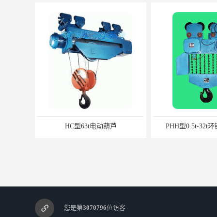
HC型63t电动葫芦
PHH型0.5t-32
您是第
3070796
位访客