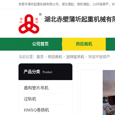
赤壁市蒲圻起重机械有限公司，湖北蒲起，银轮蒲起，32t环链葫芦，对
湖北赤壁蒲圻起重机械有
公司首页
供应商机
当前位置：
首页
>
供应商机
>
加锌锭吊机
> 锌锭环链葫芦
产品分类
Product
盾构管片吊机
过轨机
HMXQ卷扬机