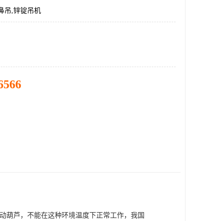
鼻吊,锌锭吊机
6566

