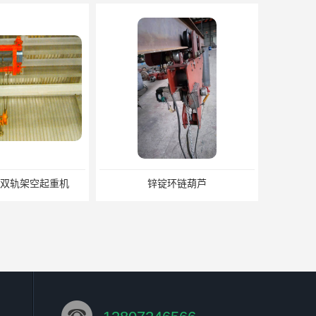
3t双轨架空起重机
锌锭环链葫芦