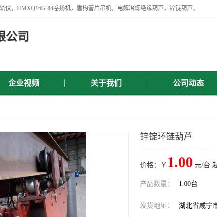
轨仪，HMXQ16G-84卷扬机，盾构管片吊机，电解冶炼绝缘葫芦，锌锭葫芦。
限公司
企业视频
关于我们
公司动态
锌锭环链葫芦
1.00
价格：￥
元/台 
产品数量：
1.00台
发货地址：
湖北省咸宁