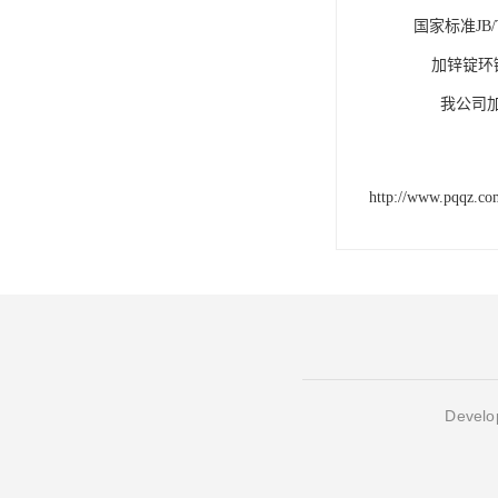
国家标准JB
    加锌锭环链葫芦解决了现有技术不能满足热镀锌锌锭吊运的问题。。

    
http://www.pqqz.co
Develop