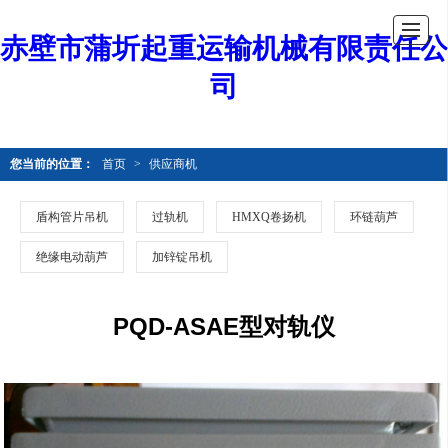
赤壁市蒲圻起重运输机械有限责任公
司
您当前的位置：
首页
>
供应商机
盾构管片吊机
过轨机
HMXQ卷扬机
环链葫芦
绝缘电动葫芦
加锌锭吊机
PQD-ASAE型对轨仪